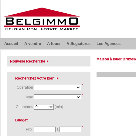
Accueil
A vendre
A louer
Villegiatures
Les Agences
Maison à louer Bruxel
Nouvelle Recherche
Recherchez votre bien
*
Opération
*
Type
Chambres
(min)
Budget
*
Prix
a