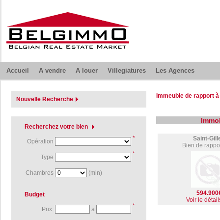
Accueil
A vendre
A louer
Villegiatures
Les Agences
Immeuble de rapport à 
Nouvelle Recherche
Immob
Recherchez votre bien
*
Saint-Gill
Opération
Bien de rappor
*
Type
Chambres
(min)
594.900
Budget
Voir le détail
*
Prix
a