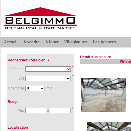
Accueil
A vendre
A louer
Villegiatures
Les Agences
Detail d'un bien
Recherchez votre bien
Rez-d
*
Opération
*
Type
Chambres
(min)
Budget
*
Prix
a
Localisation