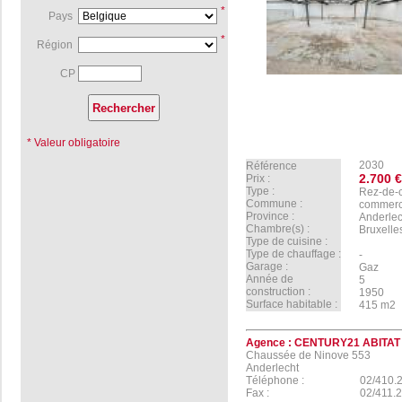
*
Pays
*
Région
CP
* Valeur obligatoire
2030
Référence
2.700 €
Prix :
Type :
Rez-de-
Commune :
commerc
Province :
Anderlec
Chambre(s) :
Bruxelle
Type de cuisine :
Type de chauffage :
-
Garage :
Gaz
Année de
5
construction :
1950
Surface habitable :
415 m2
Agence :
CENTURY21 ABITAT
Chaussée de Ninove 553
Anderlecht
Téléphone :
02/410.
Fax :
02/411.