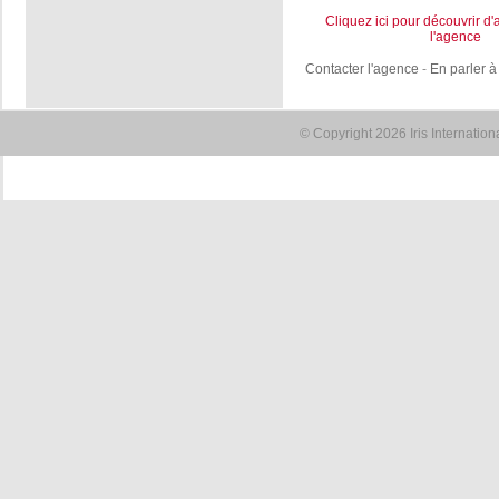
Cliquez ici pour découvrir d'
l'agence
Contacter l'agence
-
En parler à
© Copyright 2026 Iris Internatio