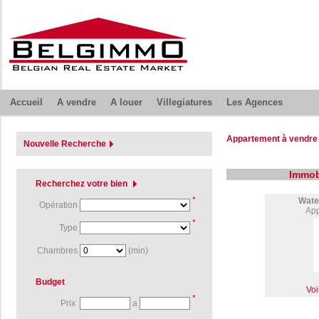
Accueil
A vendre
A louer
Villegiatures
Les Agences
Appartement à vendre 
Nouvelle Recherche
Immobi
Recherchez votre bien
*
Wate
Opération
App
*
Type
Chambres
(min)
Budget
Voi
*
Prix
a