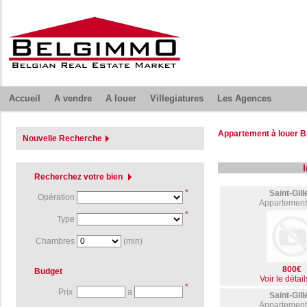
Accueil
A vendre
A louer
Villegiatures
Les Agences
Appartement à louer Br
Nouvelle Recherche
Recherchez votre bien
*
Saint-Gill
Opération
Appartement
*
Type
Chambres
(min)
800€
Budget
Voir le détail
*
Prix
a
Saint-Gill
Appartement