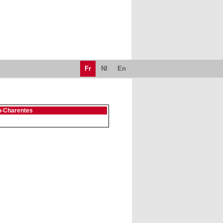
Fr
Nl
En
u-Charentes