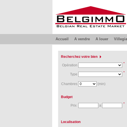
Accueil
A vendre
A louer
Villegi
Recherchez votre bien
*
Opération
*
Type
Chambres
(min)
Budget
*
Prix
a
Localisation