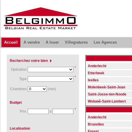
Accueil
A vendre
A louer
Villegiatures
Les Agences
Recherchez votre bien
Anderlecht
*
Opération
Etterbeek
*
Type
Ixelles
Molenbeek-Saint-Jean
Chambres
(min)
Saint-Josse-ten-Noode
Woluwé-Saint-Lambert
Budget
*
Prix
a
Anderlecht
Bruxelles
Localisation
Forest