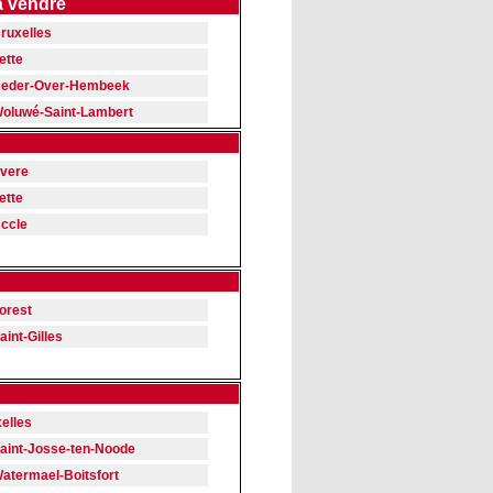
à vendre
ruxelles
ette
eder-Over-Hembeek
oluwé-Saint-Lambert
vere
ette
ccle
orest
aint-Gilles
xelles
aint-Josse-ten-Noode
atermael-Boitsfort