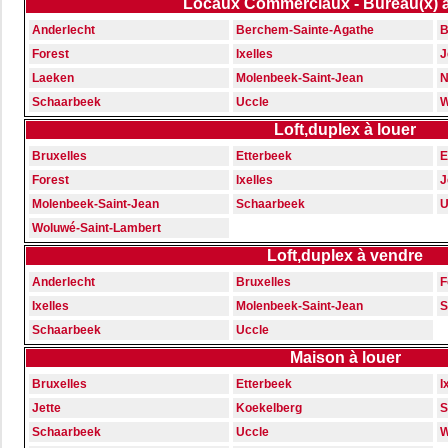
Locaux Commerciaux - Bureau(x) 
Anderlecht
Berchem-Sainte-Agathe
B
Forest
Ixelles
J
Laeken
Molenbeek-Saint-Jean
N
Schaarbeek
Uccle
W
Loft,duplex à louer
Bruxelles
Etterbeek
E
Forest
Ixelles
J
Molenbeek-Saint-Jean
Schaarbeek
U
Woluwé-Saint-Lambert
Loft,duplex à vendre
Anderlecht
Bruxelles
F
Ixelles
Molenbeek-Saint-Jean
S
Schaarbeek
Uccle
Maison à louer
Bruxelles
Etterbeek
I
Jette
Koekelberg
S
Schaarbeek
Uccle
W