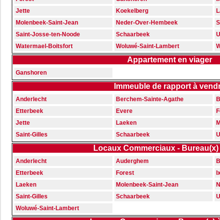
Jette
Koekelberg
L
Molenbeek-Saint-Jean
Neder-Over-Hembeek
S
Saint-Josse-ten-Noode
Schaarbeek
U
Watermael-Boitsfort
Woluwé-Saint-Lambert
W
Appartement en viager
Ganshoren
Immeuble de rapport à vend
Anderlecht
Berchem-Sainte-Agathe
B
Etterbeek
Evere
F
Jette
Laeken
M
Saint-Gilles
Schaarbeek
U
Locaux Commerciaux - Bureau(x) 
Anderlecht
Auderghem
B
Etterbeek
Forest
I
Laeken
Molenbeek-Saint-Jean
N
Saint-Gilles
Schaarbeek
U
Woluwé-Saint-Lambert