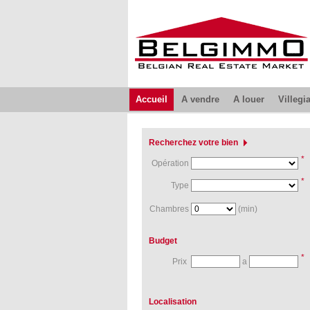
Accueil
A vendre
A louer
Villegi
Recherchez votre bien
*
Opération
*
Type
Chambres
(min)
Budget
*
Prix
a
Localisation