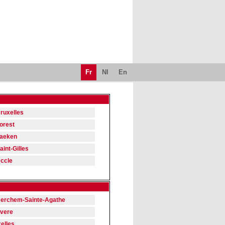
Fr
Nl
En
ruxelles
orest
aeken
aint-Gilles
ccle
erchem-Sainte-Agathe
vere
xelles