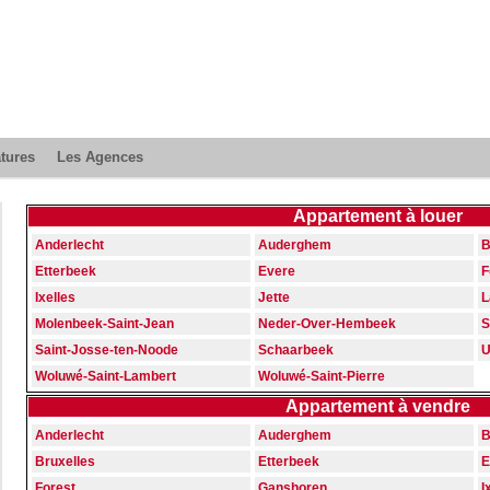
atures
Les Agences
Appartement à louer
Anderlecht
Auderghem
B
Etterbeek
Evere
F
Ixelles
Jette
L
Molenbeek-Saint-Jean
Neder-Over-Hembeek
S
Saint-Josse-ten-Noode
Schaarbeek
U
Woluwé-Saint-Lambert
Woluwé-Saint-Pierre
Appartement à vendre
Anderlecht
Auderghem
B
Bruxelles
Etterbeek
E
Forest
Ganshoren
I