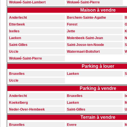
Woluwé-Saint-Lambert
Woluwé-Saint-Pierre
Maison à vendre
Anderlecht
Berchem-Sainte-Agathe
B
Etterbeek
Forest
G
Ixelles
Jette
K
Laeken
Molenbeek-Saint-Jean
N
Saint-Gilles
Saint-Josse-ten-Noode
S
Uccle
Watermael-Boitsfort
W
Woluwé-Saint-Pierre
Parking à louer
Bruxelles
Laeken
S
Uccle
Parking à vendre
Anderlecht
Bruxelles
I
Koekelberg
Laeken
M
Neder-Over-Hembeek
Saint-Gilles
U
Terrain à vendre
Bruxelles
Evere
M