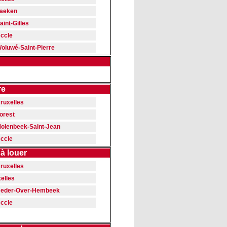
aeken
aint-Gilles
ccle
oluwé-Saint-Pierre
re
ruxelles
orest
olenbeek-Saint-Jean
ccle
à louer
ruxelles
xelles
eder-Over-Hembeek
ccle