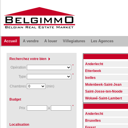
Accueil
A vendre
A louer
Villegiatures
Les Agences
Recherchez votre bien
Anderlecht
*
Opération
Etterbeek
*
Type
Ixelles
Molenbeek-Saint-Jean
Chambres
(min)
Saint-Josse-ten-Noode
Woluwé-Saint-Lambert
Budget
*
Prix
a
Anderlecht
Bruxelles
Localisation
Forest