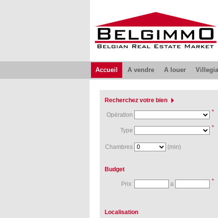
Accueil
A vendre
A louer
Villegi
Recherchez votre bien
*
Opération
*
Type
Chambres
(min)
Budget
*
Prix
a
Localisation