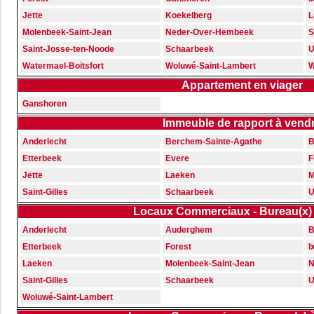
Jette
Koekelberg
L
Molenbeek-Saint-Jean
Neder-Over-Hembeek
S
Saint-Josse-ten-Noode
Schaarbeek
U
Watermael-Boitsfort
Woluwé-Saint-Lambert
W
Appartement en viager
Ganshoren
Immeuble de rapport à vend
Anderlecht
Berchem-Sainte-Agathe
B
Etterbeek
Evere
F
Jette
Laeken
M
Saint-Gilles
Schaarbeek
U
Locaux Commerciaux - Bureau(x) 
Anderlecht
Auderghem
B
Etterbeek
Forest
I
Laeken
Molenbeek-Saint-Jean
N
Saint-Gilles
Schaarbeek
U
Woluwé-Saint-Lambert