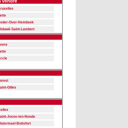
à vendre
ruxelles
ette
eder-Over-Hembeek
oluwé-Saint-Lambert
vere
ette
ccle
orest
aint-Gilles
xelles
aint-Josse-ten-Noode
atermael-Boitsfort