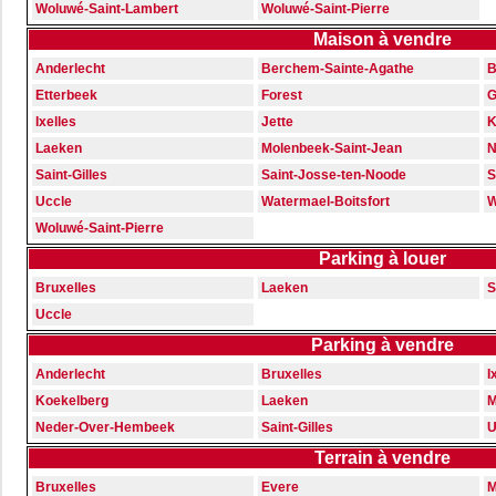
Woluwé-Saint-Lambert
Woluwé-Saint-Pierre
Maison à vendre
Anderlecht
Berchem-Sainte-Agathe
B
Etterbeek
Forest
G
Ixelles
Jette
K
Laeken
Molenbeek-Saint-Jean
N
Saint-Gilles
Saint-Josse-ten-Noode
S
Uccle
Watermael-Boitsfort
W
Woluwé-Saint-Pierre
Parking à louer
Bruxelles
Laeken
S
Uccle
Parking à vendre
Anderlecht
Bruxelles
I
Koekelberg
Laeken
M
Neder-Over-Hembeek
Saint-Gilles
U
Terrain à vendre
Bruxelles
Evere
M