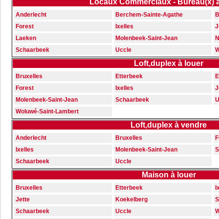
Locaux Commerciaux - Bureau(x) 
Anderlecht
Berchem-Sainte-Agathe
B
Forest
Ixelles
J
Laeken
Molenbeek-Saint-Jean
N
Schaarbeek
Uccle
W
Loft,duplex à louer
Bruxelles
Etterbeek
E
Forest
Ixelles
J
Molenbeek-Saint-Jean
Schaarbeek
U
Woluwé-Saint-Lambert
Loft,duplex à vendre
Anderlecht
Bruxelles
F
Ixelles
Molenbeek-Saint-Jean
S
Schaarbeek
Uccle
Maison à louer
Bruxelles
Etterbeek
I
Jette
Koekelberg
S
Schaarbeek
Uccle
W