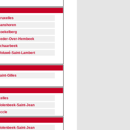
ruxelles
anshoren
oekelberg
eder-Over-Hembeek
chaarbeek
oluwé-Saint-Lambert
aint-Gilles
xelles
olenbeek-Saint-Jean
ccle
olenbeek-Saint-Jean