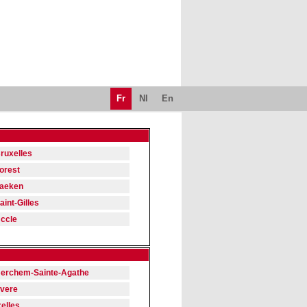
Fr
Nl
En
ruxelles
orest
aeken
aint-Gilles
ccle
erchem-Sainte-Agathe
vere
xelles