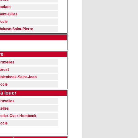
aeken
aint-Gilles
ccle
oluwé-Saint-Pierre
re
ruxelles
orest
olenbeek-Saint-Jean
ccle
à louer
ruxelles
xelles
eder-Over-Hembeek
ccle