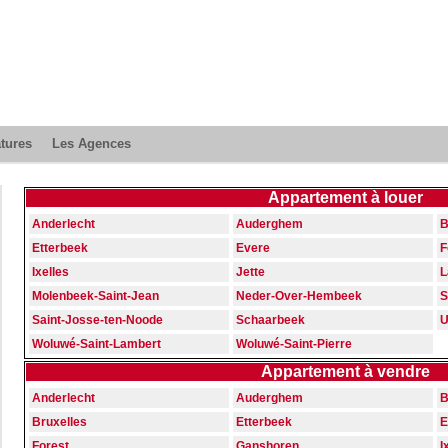
atures
Les Agences
Appartement à louer
Anderlecht
Auderghem
B
Etterbeek
Evere
F
Ixelles
Jette
L
Molenbeek-Saint-Jean
Neder-Over-Hembeek
S
Saint-Josse-ten-Noode
Schaarbeek
U
Woluwé-Saint-Lambert
Woluwé-Saint-Pierre
Appartement à vendre
Anderlecht
Auderghem
B
Bruxelles
Etterbeek
E
Forest
Ganshoren
I