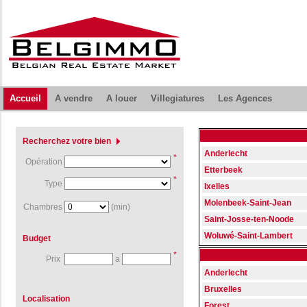
Accueil
A vendre
A louer
Villegiatures
Les Agences
Recherchez votre bien
Anderlecht
*
Opération
Etterbeek
*
Type
Ixelles
Molenbeek-Saint-Jean
Chambres
(min)
Saint-Josse-ten-Noode
Woluwé-Saint-Lambert
Budget
*
Prix
a
Anderlecht
Bruxelles
Localisation
Forest