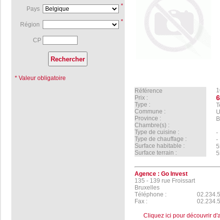
*
Pays
*
Région
CP
* Valeur obligatoire
1
Référence
6
Prix :
Type :
T
Commune :
U
Province :
B
Chambre(s) :
Type de cuisine :
Type de chauffage :
Surface habitable :
5
Surface terrain :
5
Agence :
Go Invest
135 - 139 rue Froissart
Bruxelles
Téléphone :
02.234.
Fax :
02.234.
Cliquez ici pour découvrir d'