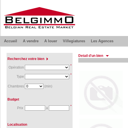
Accueil
A vendre
A louer
Villegiatures
Les Agences
Detail d'un bien
Recherchez votre bien
*
Opération
*
Type
Chambres
(min)
Budget
*
Prix
a
Localisation