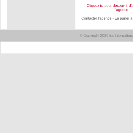
Cliquez ici pour découvrir d'
l'agence
Contacter l'agence
-
En parler à
© Copyright 2026 Iris Internatio