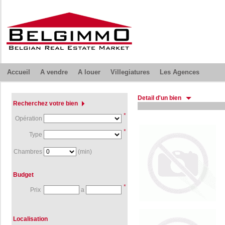
Accueil
A vendre
A louer
Villegiatures
Les Agences
Detail d'un bien
Recherchez votre bien
*
Opération
*
Type
Chambres
(min)
Budget
*
Prix
a
Localisation