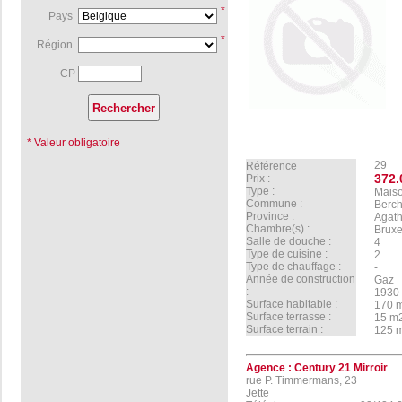
*
Pays
*
Région
CP
* Valeur obligatoire
29
Référence
372.
Prix :
Type :
Mais
Commune :
Berch
Province :
Agat
Chambre(s) :
Bruxe
Salle de douche :
4
Type de cuisine :
2
Type de chauffage :
-
Année de construction
Gaz
:
193
Surface habitable :
170
Surface terrasse :
15 
Surface terrain :
125
Agence :
Century 21 Mirroir
rue P. Timmermans, 23
Jette