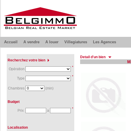
Accueil
A vendre
A louer
Villegiatures
Les Agences
Detail d'un bien
Recherchez votre bien
M
*
Opération
*
Type
Chambres
(min)
Budget
*
Prix
a
Localisation