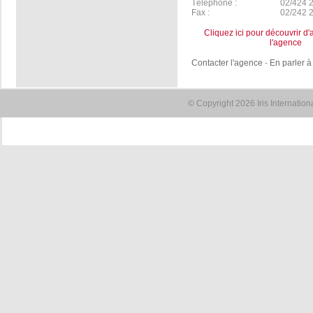
Téléphone :
02/424 
Fax :
02/242 
Cliquez ici pour découvrir d'
l'agence
Contacter l'agence
-
En parler à
© Copyright 2026 Iris Internatio