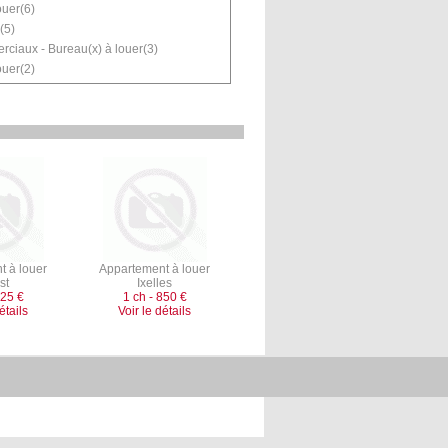
ouer(6)
(5)
ciaux - Bureau(x) à louer(3)
ouer(2)
t à louer
Appartement à louer
st
Ixelles
825 €
1 ch - 850 €
étails
Voir le détails