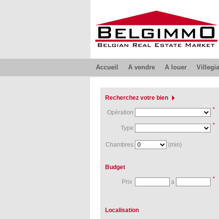
Accueil
A vendre
A louer
Villegi
Recherchez votre bien
*
Opération
*
Type
Chambres
(min)
Budget
*
Prix
a
Localisation