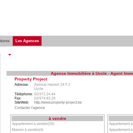
atures
Les Agences
Agence Immobilière à Uccle - Agent Immo
Property Project
Adresse:
Avenue Hamoir 24 F 2
Uccle
Téléphone:
02/372.24.44
Fax:
02/374.83.26
SiteWeb:
http://www.property-project.be
Contacter l'agence
à vendre
Appartement à vendre(20)
Appartement à 
Maison à vendre(4)
Appartement à 