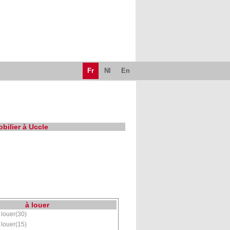
Fr
Nl
En
bilier à Uccle
à louer
louer(30)
louer(15)