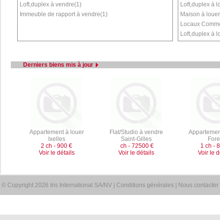
Loft,duplex à vendre(1)
Loft,duplex à l
Immeuble de rapport à vendre(1)
Maison à louer
Locaux Commer
Loft,duplex à l
Derniers biens mis à jour
Appartement à louer
Flat/Studio à vendre
Appartemen
Ixelles
Saint-Gilles
Fore
2 ch - 900 €
ch - 72500 €
1 ch - 
Voir le détails
Voir le détails
Voir le d
© Copyright 2026 Iris International SA/NV |
Conditions générales
|
Nous contacter